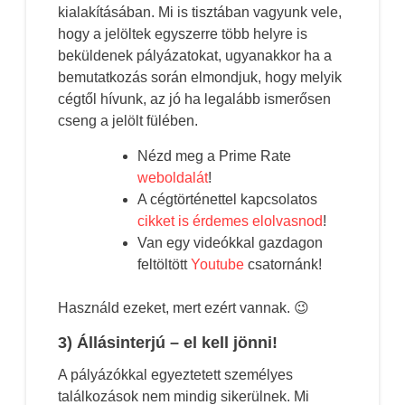
kialakításában. Mi is tisztában vagyunk vele,
hogy a jelöltek egyszerre több helyre is
beküldenek pályázatokat, ugyanakkor ha a
bemutatkozás során elmondjuk, hogy melyik
cégtől hívunk, az jó ha legalább ismerősen
cseng a jelölt fülében.
Nézd meg a Prime Rate
weboldalát
!
A cégtörténettel kapcsolatos
cikket is érdemes elolvasnod
!
Van egy videókkal gazdagon
feltöltött
Youtube
csatornánk!
Használd ezeket, mert ezért vannak. 😉
3) Állásinterjú – el kell jönni!
A pályázókkal egyeztetett személyes
találkozások nem mindig sikerülnek. Mi