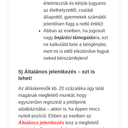
értelmezzük és kérjük (ugyanis
az élethelyzettől, családi
állapottól, gyermekek számától
jelentősen függ a nettó érték)!
Abban az esetben, ha jogosult
vagy
bejárási támogatás
ra, ezt
ne kalkuláld bele a bérigénybe,
mert mi is ettől elkülönítve fogjuk
neked bérszámfejteni!
5) Általános jelentkezés – ezt is
lehet!
Az álláskeresők kb. 20 százaléka úgy talál
magának megfelelő munkát, hogy
egyszerűen regisztrál a jelöltjeink
adatbázisába – akkor is, ha éppen nincs
nyitott pozíció. Ebben az esetben az
Általános jelentkezés
lesz a megfelelő