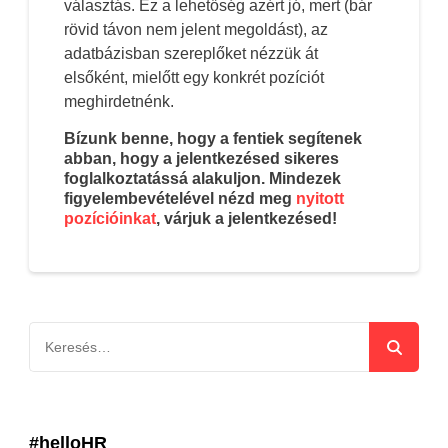
választás. Ez a lehetőség azért jó, mert (bár
rövid távon nem jelent megoldást), az
adatbázisban szereplőket nézzük át
elsőként, mielőtt egy konkrét pozíciót
meghirdetnénk.
Bízunk benne, hogy a fentiek segítenek
abban, hogy a jelentkezésed sikeres
foglalkoztatássá alakuljon. Mindezek
figyelembevételével nézd meg
nyitott
pozícióinkat
, várjuk a jelentkezésed!
#helloHR