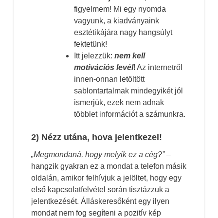
figyelmem! Mi egy nyomda
vagyunk, a kiadványaink
esztétikájára nagy hangsúlyt
fektetünk!
Itt jelezzük:
nem kell
motivációs levél
! Az internetről
innen-onnan letöltött
sablontartalmak mindegyikét jól
ismerjük, ezek nem adnak
többlet információt a számunkra.
2) Nézz utána, hova jelentkezel!
„Megmondaná, hogy melyik ez a cég?”
–
hangzik gyakran ez a mondat a telefon másik
oldalán, amikor felhívjuk a jelöltet, hogy egy
első kapcsolatfelvétel során tisztázzuk a
jelentkezését. Álláskeresőként egy ilyen
mondat nem fog segíteni a pozitív kép