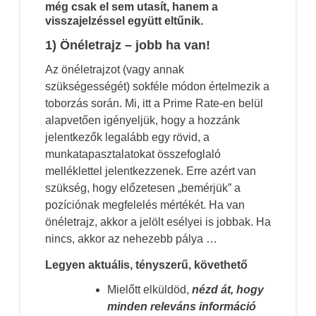
még csak el sem utasít, hanem a
visszajelzéssel együtt eltűnik.
1) Önéletrajz – jobb ha van!
Az önéletrajzot (vagy annak
szükségességét) sokféle módon értelmezik a
toborzás során. Mi, itt a Prime Rate-en belül
alapvetően igényeljük, hogy a hozzánk
jelentkezők legalább egy rövid, a
munkatapasztalatokat összefoglaló
melléklettel jelentkezzenek. Erre azért van
szükség, hogy előzetesen „bemérjük” a
pozíciónak megfelelés mértékét. Ha van
önéletrajz, akkor a jelölt esélyei is jobbak. Ha
nincs, akkor az nehezebb pálya …
Legyen aktuális, tényszerű, követhető
Mielőtt elküldöd,
nézd át, hogy
minden releváns információ