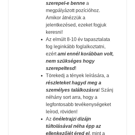
szerepel-e benne
a
megpályázott pozícióhoz.
Amikor átnézzük a
jelentkezésed, ezeket fogjuk
keresni!
Az elmúlt 8-10 év tapasztalata
fog leginkább foglalkoztatni,
ezért
ami ennél korábban volt,
nem szükséges hogy
szerepeltesd
!
Törekedj a tények leírására, a
részleteket hagyd meg a
személyes találkozásra
! Szánj
néhány sort arra, hogy a
legfontosabb tevékenységeket
leírod, röviden!
Az
önéletrajzi dizájn
túltolásával néha épp az
ellenkezőjét éred el
, mint a