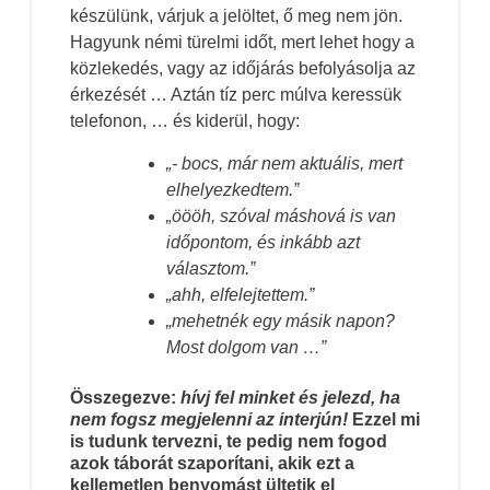
készülünk, várjuk a jelöltet, ő meg nem jön.
Hagyunk némi türelmi időt, mert lehet hogy a
közlekedés, vagy az időjárás befolyásolja az
érkezését … Aztán tíz perc múlva keressük
telefonon, … és kiderül, hogy:
„- bocs, már nem aktuális, mert
elhelyezkedtem.”
„öööh, szóval máshová is van
időpontom, és inkább azt
választom.”
„ahh, elfelejtettem.”
„mehetnék egy másik napon?
Most dolgom van …”
Összegezve:
hívj fel minket és jelezd, ha
nem fogsz megjelenni az interjún!
Ezzel mi
is tudunk tervezni, te pedig nem fogod
azok táborát szaporítani, akik ezt a
kellemetlen benyomást ültetik el