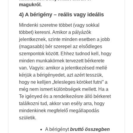
magukról.
4) A bérigény – reális vagy ideális
Mindenki szeretne többet (vagy sokkal
többet) keresni. Amikor a pályázók
jelentkeznek, szinte minden esetben a jobb
(magasabb) bér szerepel az elsődleges
szempontok között. Ehhez tudnod kell, hogy
minden munkakörnek tervezett bérkerete
van. Vagyis: amikor a jelentkezésed mellé
kérjük a bérigényedet, azt azért tesszük,
hogy ne kelljen „felesleges köröket futni” a
még nem ismert különbségek mellett. Ha a
Te igényed és a rendelkezésre álló bérkeret
találkozni tud, akkor van esély arra, hogy
mindenkinek megfelelő megállapodás
születik.
A bérigényt
bruttó összegben