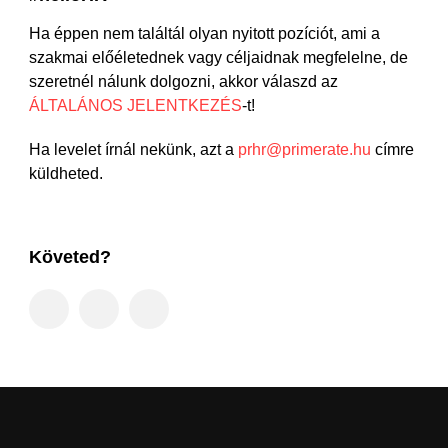
Ha éppen nem találtál olyan nyitott pozíciót, ami a
szakmai előéletednek vagy céljaidnak megfelelne, de
szeretnél nálunk dolgozni, akkor válaszd az
ÁLTALÁNOS JELENTKEZÉS
-t!
Ha levelet írnál nekünk, azt a
prhr@primerate.hu
címre
küldheted.
Követed?